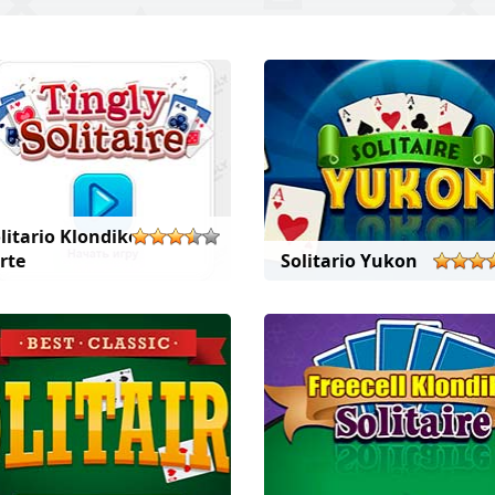
litario Klondike a tre
rte
Solitario Yukon