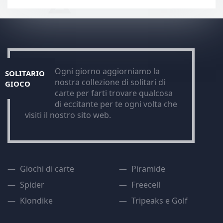
Ogni giorno aggiorniamo la
SOLITARIO
nostra collezione di solitari di
GIOCO
carte per farti trovare qualcosa
di eccitante per te ogni volta che
visiti il nostro sito web.
Giochi di carte
Piramide
Spider
Freecell
Klondike
Tripeaks e Golf